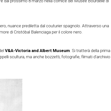
ire dal prossimo 8 marzo nella cornice del Musée Bourdelle di
nero, nuance prediletta dal couturier spagnolo. Attraverso una
amore di Cristóbal Balenciaga per il colore nero.
del
V&A-Victoria and Albert Museum
. Si tratterà della prima
pelli scultura, ma anche bozzetti, fotografie, filmati d’archivio