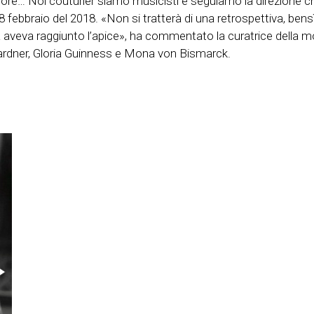
re… Noi couturier siamo musicisti e seguiamo la direzione che l
 febbraio del 2018. «Non si tratterà di una retrospettiva, bensì 
vità aveva raggiunto l’apice», ha commentato la curatrice della 
 Gardner, Gloria Guinness e Mona von Bismarck.