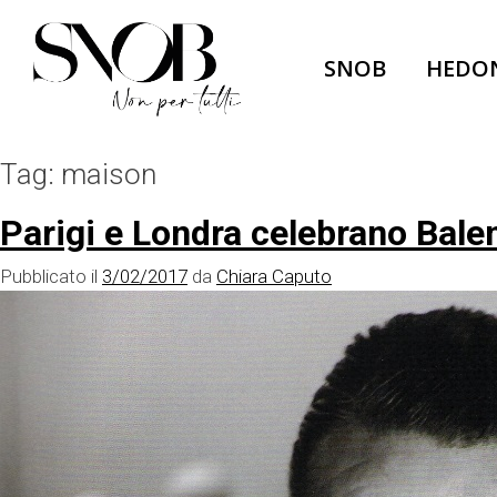
Skip
to
SNOB
HEDO
content
Tag:
maison
Parigi e Londra celebrano Balen
Pubblicato il
3/02/2017
da
Chiara Caputo