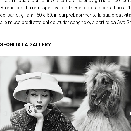
“L’alta moda è come un’orchestra e Balenciaga ne è il condutto
Balenciaga. La retrospettiva londinese resterà aperta fino al 18
del sarto: gli anni 50 e 60, in cui probabilmente la sua creati
alle muse predilette dal couturier spagnolo, a partire da Ava
SFOGLIA LA GALLERY: