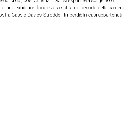
ui ci dà”, così Christian Dior si esprimeva sul genio di
di una exhibition focalizzata sul tardo periodo della carriera
mostra Cassie Davies-Strodder. Imperdibili i capi appartenuti