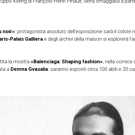
ruppo Kering di François-Henri Pinault, verrà omaggiata a part
u noir»
: protagonista assoluto dell’esposizione sarà il colore 
is-Palais Galliera
e degli archivi della maison si esplorerà l’
tita la mostra
«Balenciaga: Shaping fashion»
, nella cornice 
ata a
Demna Gvasalia
: saranno esposti circa 100 abiti e 20 cap