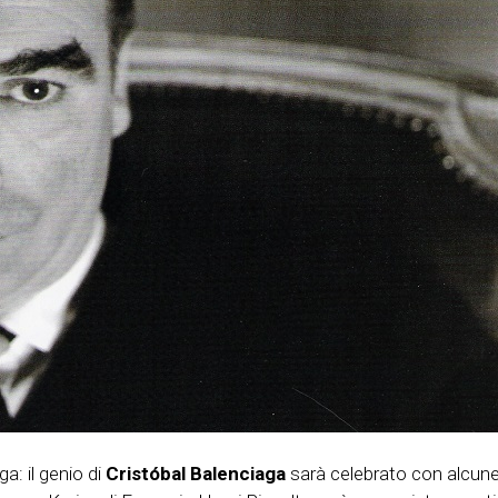
a: il genio di
Cristóbal Balenciaga
sarà celebrato con alcune 