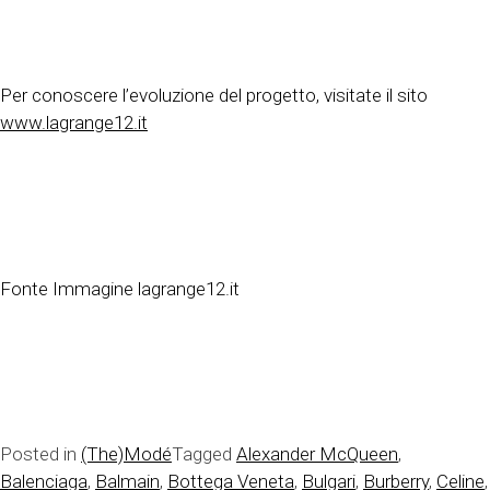
Per conoscere l’evoluzione del progetto, visitate il sito
www.lagrange12.it
Fonte Immagine lagrange12.it
Posted in
(The)Modé
Tagged
Alexander McQueen
,
Balenciaga
,
Balmain
,
Bottega Veneta
,
Bulgari
,
Burberry
,
Celine
,