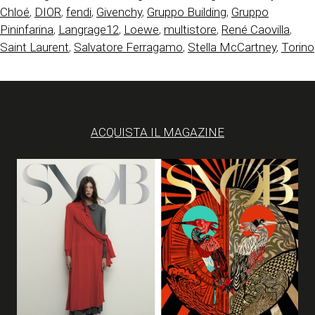
Chloé
,
DIOR
,
fendi
,
Givenchy
,
Gruppo Building
,
Gruppo
Pininfarina
,
Langrage12
,
Loewe
,
multistore
,
René Caovilla
,
Saint Laurent
,
Salvatore Ferragamo
,
Stella McCartney
,
Torino
ACQUISTA IL MAGAZINE