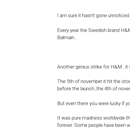
I am sure it hasn’t gone unnotic
Every year the Swedish brand H&M c
Balmain…
Another genius strike for H&M…it w
The 5th of november it hit the sto
before the launch ,the 4th of nov
But even there you were lucky if y
It was pure madness worldwide th
forever..Some people have been wa