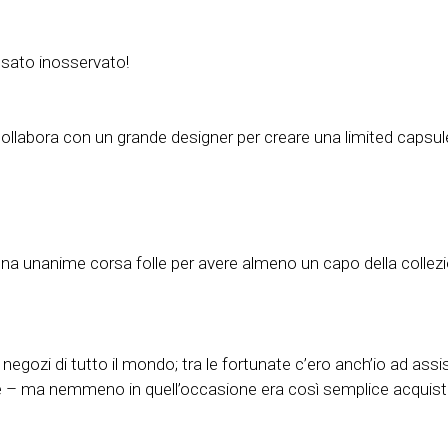
sato inosservato!
ollabora con un grande designer per creare una limited capsule
na unanime corsa folle per avere almeno un capo della collez
i negozi di tutto il mondo; tra le fortunate c’ero anch’io ad ass
bre – ma nemmeno in quell’occasione era così semplice acquist