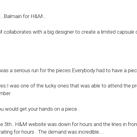
ed….Balmain for H&M…
ollaborates with a big designer to create a limited capsule co
as a serious run for the pieces.Everybody had to have a piec
res.I was one of the lucky ones that was able to attend the p
ember.
ou would get your hands on a piece..
e 5th…H&M website was down for hours and the lines in front
iting for hours ..The demand was incredible….