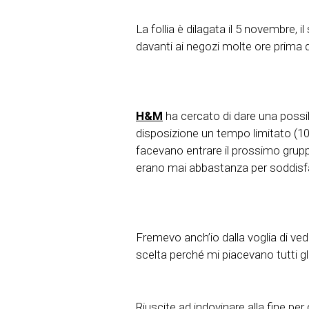
La follia è dilagata il 5 novembre, il 
davanti ai negozi molte ore prima de
H&M
ha cercato di dare una possibi
disposizione un tempo limitato (10m
facevano entrare il prossimo grup
erano mai abbastanza per soddisfa
Fremevo anch’io dalla voglia di vede
scelta perché mi piacevano tutti gl
Riuscite ad indovinare alla fine p