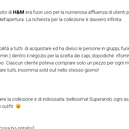
sito di
H&M
era fuori uso per la numerosa affluenza di utenti per
ll’apertura. La richiesta per la collezione è davvero infinita.
lità a tutti di acquistare ed ha diviso le persone in gruppi, fu
in.) dentro il negozio per la scelta dei capi, dopodiché
riforn
po. Ciascun cliente poteva comprare solo un pezzo per ogni m
re tutti, insomma sold out nello stesso giorno!
re la collezione e di indossarla: bellissima! Superando ogni asp
i outfit
er cosa ho optato?…