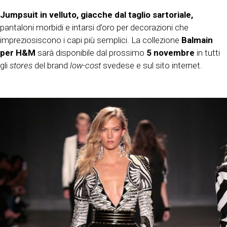
Jumpsuit in velluto
, giacche dal taglio sartoriale,
pantaloni morbidi e intarsi d’oro per decorazioni che
impreziosiscono i capi più semplici. La collezione
Balmain
per H&M
sarà disponibile dal prossimo
5 novembre
in tutti
gli
stores
del brand
low-cost
svedese e sul sito internet.