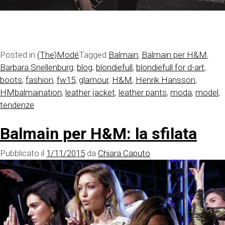
Posted in
(The)Modé
Tagged
Balmain
,
Balmain per H&M
,
Barbara Snellenburg
,
blog
,
blondiefull
,
blondiefull for d-art
,
boots
,
fashion
,
fw15
,
glamour
,
H&M
,
Henrik Hansson
,
HMbalmaination
,
leather jacket
,
leather pants
,
moda
,
model
,
tendenze
Balmain per H&M: la sfilata
Pubblicato il
1/11/2015
da
Chiara Caputo