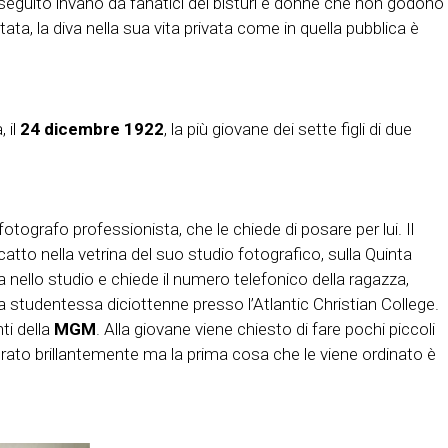
inseguito invano da fanatici del bisturi e donne che non godono
a, la diva nella sua vita privata come in quella pubblica è
, il
24 dicembre 1922
, la più giovane dei sette figli di due
 fotografo professionista, che le chiede di posare per lui. Il
tto nella vetrina del suo studio fotografico, sulla Quinta
 nello studio e chiede il numero telefonico della ragazza,
na studentessa diciottenne presso l’Atlantic Christian College.
ti della
MGM
. Alla giovane viene chiesto di fare pochi piccoli
perato brillantemente ma la prima cosa che le viene ordinato è