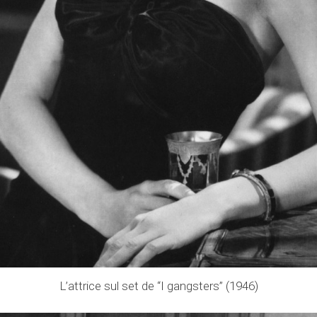
L’attrice sul set de “I gangsters” (1946)