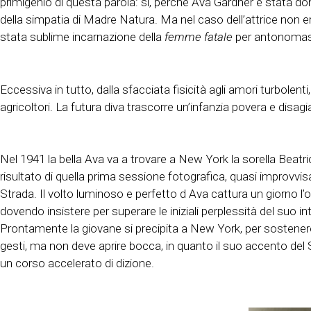
primigenio di questa parola: sì, perché Ava Gardner è stata do
della simpatia di Madre Natura. Ma nel caso dell’attrice non er
stata sublime incarnazione della
femme fatale
per antonomas
Eccessiva in tutto, dalla sfacciata fisicità agli amori turbolenti
agricoltori. La futura diva trascorre un’infanzia povera e disag
Nel 1941 la bella Ava va a trovare a New York la sorella Beatric
risultato di quella prima sessione fotografica, quasi improvvis
Strada. Il volto luminoso e perfetto d Ava cattura un giorno l’
dovendo insistere per superare le iniziali perplessità del suo 
Prontamente la giovane si precipita a New York, per sostenere i
gesti, ma non deve aprire bocca, in quanto il suo accento del 
un corso accelerato di dizione.