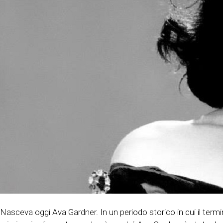
Nasceva oggi Ava Gardner. In un periodo storico in cui il termi