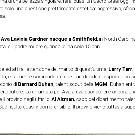
nna di una bellezza singolare, rara, quasi un Sacro Graal oggi 
a solo una questione prettamente estetica: aggressiva, sfrontat
ia.
,
Ava Lavinia Gardner nacque a Smithfield
, in North Carolina
iata, e il padre muore quando lei ha solo 15 anni.
e ed attira l’attenzione del marito di quest’ultima,
Larry Tarr
,
ata, è talmente sorprendente che Tarr decide di esporre uno sca
occhio di
Barnard Duhan
, talent scout della
MGM
. Duhan entra
interlocutore. La chiamata per Ava arriva quando lei è ancora u
l provino negli uffici di
Al Altman
, capo del dipartimento talen
Sud risulta quasi incomprensibile. Il provino viene tuttavia su