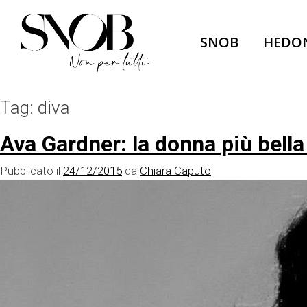
Skip
to
SNOB
HEDO
content
Tag:
diva
Ava Gardner: la donna più bell
Pubblicato il
24/12/2015
da
Chiara Caputo