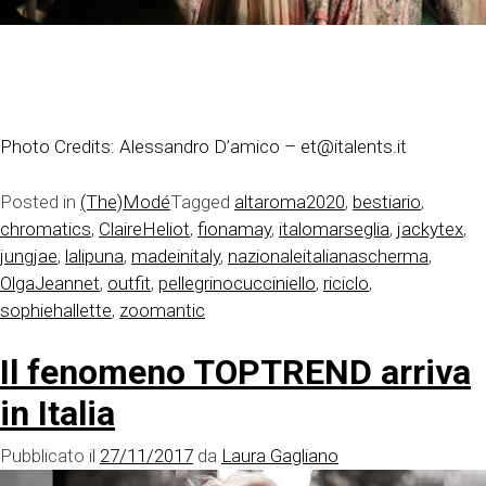
Photo Credits: Alessandro D’amico – et@italents.it
Posted in
(The)Modé
Tagged
altaroma2020
,
bestiario
,
chromatics
,
ClaireHeliot
,
fionamay
,
italomarseglia
,
jackytex
,
jungjae
,
lalipuna
,
madeinitaly
,
nazionaleitalianascherma
,
OlgaJeannet
,
outfit
,
pellegrinocucciniello
,
riciclo
,
sophiehallette
,
zoomantic
Il fenomeno TOPTREND arriva
in Italia
Pubblicato il
27/11/2017
da
Laura Gagliano