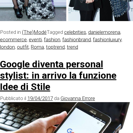
Posted in
(The)Modé
Tagged
celebrities
,
danielemorena
,
ecommerce
,
eventi
,
fashion
,
fashionbrand
,
fashionluxury
,
london
,
outfit
,
Roma
,
toptrend
,
trend
Google diventa personal
stylist: in arrivo la funzione
Idee di Stile
Pubblicato il
19/04/2017
da
Giovanna Errore