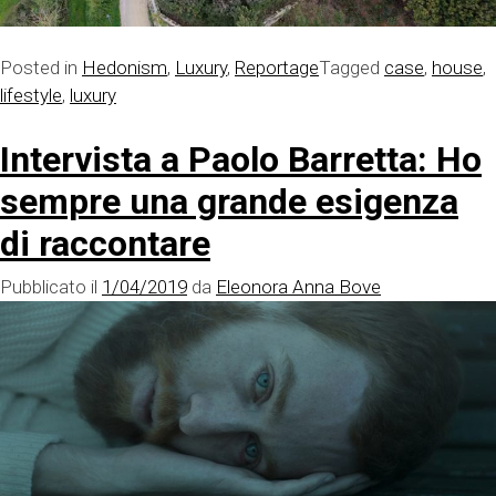
Posted in
Hedonism
,
Luxury
,
Reportage
Tagged
case
,
house
,
lifestyle
,
luxury
Intervista a Paolo Barretta: Ho
sempre una grande esigenza
di raccontare
Pubblicato il
1/04/2019
da
Eleonora Anna Bove