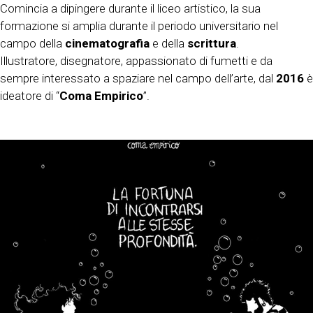
Comincia a dipingere durante il liceo artistico, la sua
formazione si amplia durante il periodo universitario nel
campo della
cinematografia
e della
scrittura
.
Illustratore, disegnatore, appassionato di fumetti e da
sempre interessato a spaziare nel campo dell’arte, dal
2016
è
ideatore di “
Coma Empirico
”.