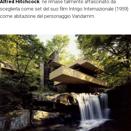
Alfred Hitchcock
ne rimase talmente affascinato da
sceglierla come set del suo film Intrigo Internazionale (1959)
come abitazione del personaggio Vandamm.