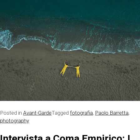
Posted in
Avant-Garde
Tagged
fotografia
,
Paolo Barretta
,
photography
Intervista a Coma Empirico: I