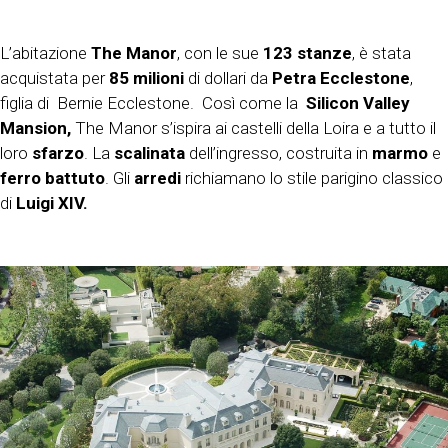
L’abitazione
The Manor
, con le sue
123 stanze
, è stata
acquistata per
85 milioni
di dollari da
Petra Ecclestone
,
figlia di Bernie Ecclestone. Così come la
Silicon Valley
Mansion,
The Manor s’ispira ai castelli della Loira
e a tutto il
loro
sfarzo
. La
scalinata
dell’ingresso, costruita in
marmo
e
ferro battuto
. Gli
arredi
richiamano lo stile parigino classico
di
Luigi XIV.