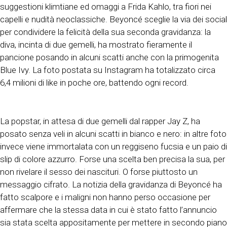
suggestioni klimtiane ed omaggi a Frida Kahlo, tra fiori nei
capelli e nudità neoclassiche. Beyoncé sceglie la via dei social
per condividere la felicità della sua seconda gravidanza: la
diva, incinta di due gemelli, ha mostrato fieramente il
pancione posando in alcuni scatti anche con la primogenita
Blue Ivy. La foto postata su Instagram ha totalizzato circa
6,4 milioni di like in poche ore, battendo ogni record.
La popstar, in attesa di due gemelli dal rapper Jay Z, ha
posato senza veli in alcuni scatti in bianco e nero: in altre foto
invece viene immortalata con un reggiseno fucsia e un paio di
slip di colore azzurro. Forse una scelta ben precisa la sua, per
non rivelare il sesso dei nascituri. O forse piuttosto un
messaggio cifrato. La notizia della gravidanza di Beyoncé ha
fatto scalpore e i maligni non hanno perso occasione per
affermare che la stessa data in cui è stato fatto l’annuncio
sia stata scelta appositamente per mettere in secondo piano