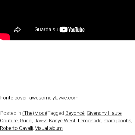
Fonte cover awesomelyluvvie.com
Posted in
(The)Modé
Tagged
Beyoncé
,
Givenchy Haute
Couture
,
Gucci
,
Jay-Z
,
Kanye West
,
Lemonade
,
marc jacobs
,
Roberto Cavalli
,
Visual album