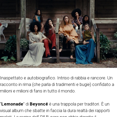
Inaspettato e autobiografico. Intriso di rabbia e rancore. Un
racconto in rima (che parla di tradimenti e bugie) confidato a
milioni e milioni di fans in tutto il mondo.
“
Lemonade
” di
Beyoncé
è una trappola per traditori. È un
visual album che sbatte in faccia la dura realtà dei rapporti