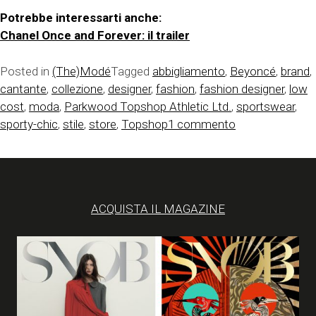
Potrebbe interessarti anche:
Chanel Once and Forever: il trailer
Posted in
(The)Modé
Tagged
abbigliamento
,
Beyoncé
,
brand
,
cantante
,
collezione
,
designer
,
fashion
,
fashion designer
,
low
cost
,
moda
,
Parkwood Topshop Athletic Ltd.
,
sportswear
,
su
sporty-chic
,
stile
,
store
,
Topshop
1 commento
Beyoncé
per
Topshop
ACQUISTA IL MAGAZINE