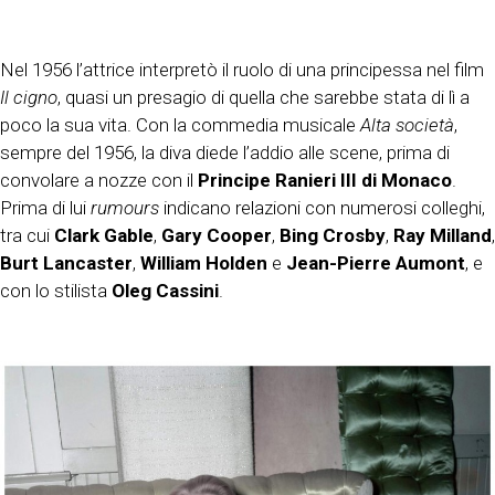
Nel 1956 l’attrice interpretò il ruolo di una principessa nel film
Il cigno
, quasi un presagio di quella che sarebbe stata di lì a
poco la sua vita. Con la commedia musicale
Alta società
,
sempre del 1956, la diva diede l’addio alle scene, prima di
convolare a nozze con il
Principe Ranieri III di Monaco
.
Prima di lui
rumours
indicano relazioni con numerosi colleghi,
tra cui
Clark Gable
,
Gary Cooper
,
Bing Crosby
,
Ray Milland
,
Burt Lancaster
,
William Holden
e
Jean-Pierre Aumont
, e
con lo stilista
Oleg Cassini
.