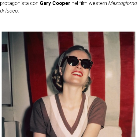
protagonista con
Gary Cooper
nel film western
Mezzogiorno
di fuoco
.