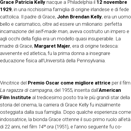
Grace Patricia Kelly
nacque a Philadelphia il
12 novembre
1929
, in una ricchissima famiglia di origine irlandese e di fede
cattolica. Il padre di Grace,
John Brendan Kelly
, era un uomo
bello e carismatico, oltre ad essere un milionario: perfetta
incarnazione del
self-made man
, aveva costruito un impero e
agli occhi della figlia era un modello quasi insuperabile. La
madre di Grace,
Margaret Majer
, era di origine tedesca:
avvenente ed atletica, fu la prima donna a insegnare
educazione fisica all’Università della Pennsylvania.
Vincitrice del
Premio Oscar come migliore attrice
per il film
La ragazza di campagna
, del 1955, inserita dall’
American
Film Institute
al tredicesimo posto tra le più grandi star della
storia del cinema, la carriera di Grace Kelly fu inizialmente
osteggiata dalla sua famiglia. Dopo qualche esperienza come
indossatrice, la bionda Grace ottenne il suo primo ruolo all’età
di 22 anni, nel film
14ª ora
(1951), e l’anno seguente fu co-