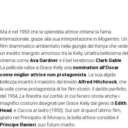
Ma è nel 1953 che la splendida attrice ottiene la fama
internazionale, grazie alla sua interpretazione in
Mogambo
. Un
film drammatico ambientato nella giungla del Kenya che vede
un inedito triangolo amoroso tra la Kelly, un’altra bellissima del
cinema come
Ava Gardner
e il bel tenebroso
Clark Gable
.
La pellicola valse a Grace Kelly una
nomination all’Oscar
come miglior attrice non protagonista
. La sua algida
bellezza incantò il maestro del brivido
Alfred Hitchcock
, che
la volle come protagonista di tre film storici:
Il delitto perfetto
,
del 1954,
La finestra sul cortile
, in cui fecero storia anche i
magnifici costumi disegnati per Grace Kelly dal genio di
Edith
Head
, e
Caccia al ladro
(1955). Sul set di quest’ultimo film,
girato nel Principato di Monaco, la bella attrice conobbe il
Principe Ranieri
, suo futuro marito.