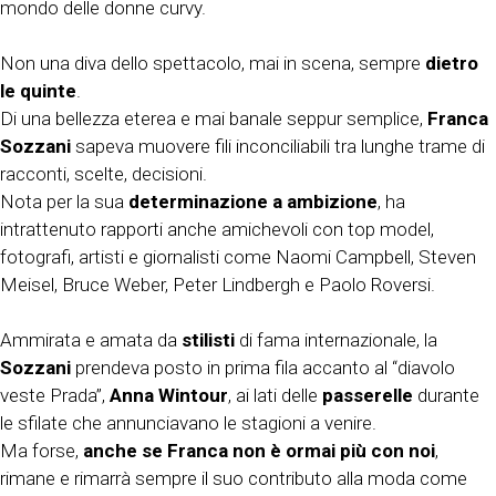
mondo delle donne curvy.
Non una diva dello spettacolo, mai in scena, sempre
dietro
le quinte
.
Di una bellezza eterea e mai banale seppur semplice,
Franca
Sozzani
sapeva muovere fili inconciliabili tra lunghe trame di
racconti, scelte, decisioni.
Nota per la sua
determinazione a ambizione
, ha
intrattenuto rapporti anche amichevoli con top model,
fotografi, artisti e giornalisti come Naomi Campbell, Steven
Meisel, Bruce Weber, Peter Lindbergh e Paolo Roversi.
Ammirata e amata da
stilisti
di fama internazionale, la
Sozzani
prendeva posto in prima fila accanto al “diavolo
veste Prada”,
Anna Wintour
, ai lati delle
passerelle
durante
le sfilate che annunciavano le stagioni a venire.
Ma forse,
anche se Franca non è ormai più con noi
,
rimane e rimarrà sempre il suo contributo alla moda come