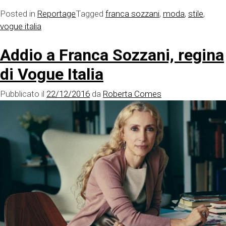
Posted in
Reportage
Tagged
franca sozzani
,
moda
,
stile
,
vogue italia
Addio a Franca Sozzani, regina
di Vogue Italia
Pubblicato il
22/12/2016
da
Roberta Comes