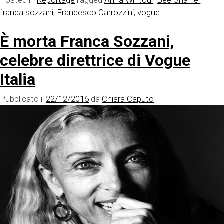
Posted in
Reportage
Tagged
Anna Wintour
,
Bee Shaffer
,
franca sozzani
,
Francesco Carrozzini
,
vogue
È morta Franca Sozzani,
celebre direttrice di Vogue
Italia
Pubblicato il
22/12/2016
da
Chiara Caputo