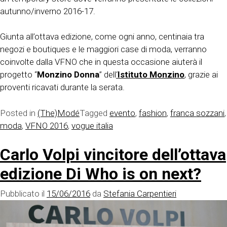
autunno/inverno 2016-17.
Giunta all’ottava edizione, come ogni anno, centinaia tra
negozi e boutiques e le maggiori case di moda, verranno
coinvolte dalla VFNO che in questa occasione aiuterà il
progetto “
Monzino Donna
” dell
‘
Istituto Monzino
, grazie ai
proventi ricavati durante la serata.
Posted in
(The)Modé
Tagged
evento
,
fashion
,
franca sozzani
,
moda
,
VFNO 2016
,
vogue italia
Carlo Volpi vincitore dell’ottava
edizione Di Who is on next?
Pubblicato il
15/06/2016
da
Stefania Carpentieri