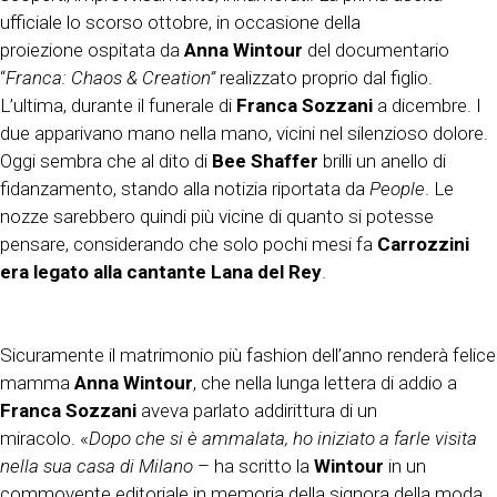
ufficiale lo scorso ottobre, in occasione della
proiezione ospitata da
Anna Wintour
del documentario
“
Franca: Chaos & Creation”
realizzato proprio dal figlio.
L’ultima, durante il funerale di
Franca Sozzani
a dicembre. I
due apparivano mano nella mano, vicini nel silenzioso dolore.
Oggi sembra che al dito di
Bee Shaffer
brilli un anello di
fidanzamento, stando alla notizia riportata da
People
. Le
nozze sarebbero quindi più vicine di quanto si potesse
pensare, considerando che solo pochi mesi fa
Carrozzini
era legato alla cantante Lana del Rey
.
Sicuramente il matrimonio più fashion dell’anno renderà felice
mamma
Anna Wintour
, che nella lunga lettera di addio a
Franca Sozzani
aveva parlato addirittura di un
miracolo. «
Dopo che si è ammalata, ho iniziato a farle visita
nella sua casa di Milano
– ha scritto la
Wintour
in un
commovente editoriale in memoria della signora della moda