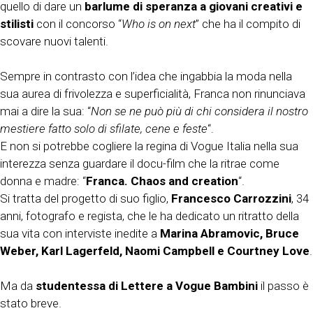
quello di dare un
barlume di speranza a giovani creativi e
stilisti
con il concorso “
Who is on next
” che ha il compito di
scovare nuovi talenti.
Sempre in contrasto con l’idea che ingabbia la moda nella
sua aurea di frivolezza e superficialità, Franca non rinunciava
mai a dire la sua: “
Non se ne può più di chi considera il nostro
mestiere fatto solo di sfilate, cene e feste
“.
E non si potrebbe cogliere la regina di Vogue Italia nella sua
interezza senza guardare il docu-film che la ritrae come
donna e madre: “
Franca. Chaos and creation
“.
Si tratta del progetto di suo figlio,
Francesco Carrozzini
, 34
anni, fotografo e regista, che le ha dedicato un ritratto della
sua vita con interviste inedite a
Marina Abramovic, Bruce
Weber, Karl Lagerfeld, Naomi Campbell e Courtney Love
.
Ma da
studentessa di Lettere a Vogue Bambini
il passo è
stato breve.