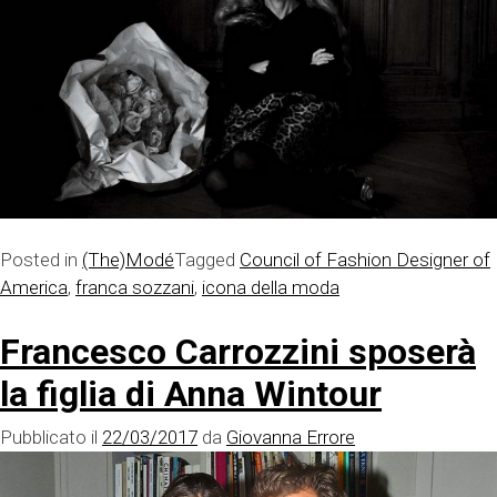
Posted in
(The)Modé
Tagged
Council of Fashion Designer of
America
,
franca sozzani
,
icona della moda
Francesco Carrozzini sposerà
la figlia di Anna Wintour
Pubblicato il
22/03/2017
da
Giovanna Errore