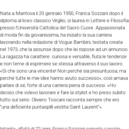
Nata a Mantova il 20 gennaio 1950, Franca Sozzani dopo il
diploma al liceo classico Virgilio, si laurea in Lettere e Filosofia
presso l’Università Cattolica del Sacro Cuore. Appassionata
di moda fin da giovanissima, ha iniziato la sua carriera
lavorando nella redazione di Vogue Bambini, testata creata
nel 1973, che la assunse dopo che lei rispose ad un annuncio.
La ragazza ha carattere: curiosa e versatile, fiuta le tendenze
e non teme di esprimere se stessa attraverso il suo lavoro.
«Sì che sono una vincente! Non perché sia presuntuosa, ma
perché tutte le mie idee hanno avuto successo», così amava
parlare di sé, forte di una carriera piena di successi. «Ho
deciso che volevo lavorare e fare la stylist e ho preso subito
tutto sul serio. Oliviero Toscani racconta sempre che ero
“una deficiente puntaspilli vestita Saint Laurent”».
Intanto, all’età di 22 anni, Franca Sozzani convola a nozze,