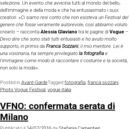
selezione. Un evento che avvicina tutti al mondo del bello,
dell’immagine e della moda e che ha entusiasmato i suoi
creatori. «
Ci siamo resi conto che non esisteva un Festival del
genere che fosse veramente autorevole, così abbiamo voluto
crearlo
– racconta
Alessia Glaviano
tra le pagine di
Vogue
–
Devo dire che sono stati tutti entusiasti e ho avuto molto
supporto, in primis da
Franca Sozzani
, il mio mentore. Lei è
una visionaria, ha sempre privilegiato
la fotografia
e
l’immagine come modo di raccontare il costume e la società,
non solo la moda
».
Posted in
Avant-Garde
Tagged
fotografia
,
franca sozzani
,
Photo Vogue Festival
,
vogue italia
VFNO: confermata serata di
Milano
Pubblicato il
14/07/2016
da
Stefania Carpentieri