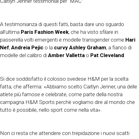
Caitlyn Jenner testimonial per “MAC”
A testimonianza di questi fatti, basta dare uno sguardo
all’ultima
Paris Fashion Week
, che ha visto sfilare in
passerella volti emergenti e modelle transgender come
Hari
Nef
,
Andreia Pejic
o la
curvy Ashley Graham
, a fianco di
modelle del calibro di
Amber Valletta
o
Pat Cleveland
.
Si dice soddisfatto il colosso svedese H&M per la scelta
fatta, che afferma: «Abbiamo scelto Caitlyn Jenner, una delle
atlete più famose e celebrate, come parte della nostra
campagna H&M Sports perchè vogliamo dire al mondo che
tutto è possibile, nello sport come nella vita».
Non ci resta che attendere con trepidazione i nuovi scatti