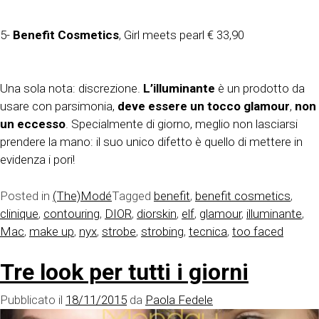
5-
Benefit Cosmetics
, Girl meets pearl € 33,90
Una sola nota: discrezione.
L’illuminante
è un prodotto da
usare con parsimonia,
deve essere un tocco glamour
,
non
un eccesso
. Specialmente di giorno, meglio non lasciarsi
prendere la mano: il suo unico difetto è quello di mettere in
evidenza i pori!
Posted in
(The)Modé
Tagged
benefit
,
benefit cosmetics
,
clinique
,
contouring
,
DIOR
,
diorskin
,
elf
,
glamour
,
illuminante
,
Mac
,
make up
,
nyx
,
strobe
,
strobing
,
tecnica
,
too faced
Tre look per tutti i giorni
Pubblicato il
18/11/2015
da
Paola Fedele