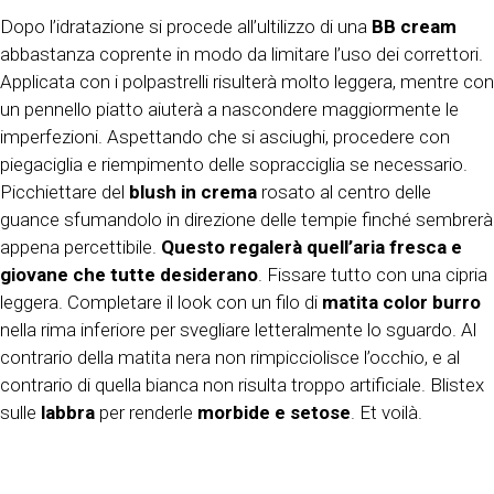
Dopo l’idratazione si procede all’ultilizzo di una
BB cream
abbastanza coprente in modo da limitare l’uso dei correttori.
Applicata con i polpastrelli risulterà molto leggera, mentre con
un pennello piatto aiuterà a nascondere maggiormente le
imperfezioni. Aspettando che si asciughi, procedere con
piegaciglia e riempimento delle sopracciglia se necessario.
Picchiettare del
blush in crema
rosato al centro delle
guance sfumandolo in direzione delle tempie finché sembrerà
appena percettibile.
Questo regalerà quell’aria fresca e
giovane che tutte desiderano
. Fissare tutto con una cipria
leggera. Completare il look con un filo di
matita color burro
nella rima inferiore per svegliare letteralmente lo sguardo. Al
contrario della matita nera non rimpicciolisce l’occhio, e al
contrario di quella bianca non risulta troppo artificiale. Blistex
sulle
labbra
per renderle
morbide e setose
. Et voilà.