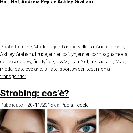
Hari Nef
,
Andreia Pejic e Ashley Graham
Posted in
(The)Modé
Tagged
ambervalletta
,
Andreia Pejic
,
Ashley Graham
,
brucejenner
,
caitlynjenner
,
campagnamoda
,
colosso
,
curvy
,
finallyfree
,
H&M
,
Hari Nef
,
Instagram
,
Mac
,
moda
,
patcleveland
,
sfilate
,
sportswear
,
testimonial
,
transgender
Strobing: cos’è?
Pubblicato il
20/11/2015
da
Paola Fedele