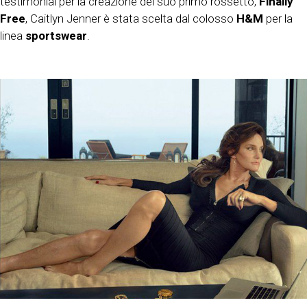
testimonial per la creazione del suo primo rossetto,
Finally
Free
, Caitlyn Jenner è stata scelta dal colosso
H&M
per la
linea
sportswear
.