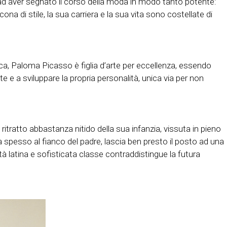
 ad aver segnato il corso della moda in modo tanto potente:
 di stile, la sua carriera e la sua vita sono costellate di
rica, Paloma Picasso è figlia d’arte per eccellenza, essendo
e e a sviluppare la propria personalità, unica via per non
tratto abbastanza nitido della sua infanzia, vissuta in pieno
ta spesso al fianco del padre, lascia ben presto il posto ad una
à latina e sofisticata classe contraddistingue la futura