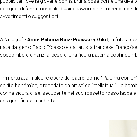
pubblicitari, ove la giovane donna bruna posa come una diva 
designer di fama mondiale, businesswoman e imprenditrice di suc
avvenimenti e suggestioni.
All’anagrafe
Anne Paloma Ruiz-Picasso y Gilot
, la futura d
nata dal genio Pablo Picasso e dall’artista francese Françoise G
soccombere dinanzi al peso di una figura paterna così ingom
Immortalata in alcune opere del padre, come “Paloma con un’ara
spirito bohémien, circondata da artisti ed intellettuali. La bam
donna sicura di sé, seducente nel suo rossetto rosso lacca e n
designer fin dalla pubertà.