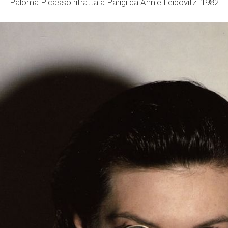
Paloma Picasso ritratta a Parigi da Annie Leibovitz. 1982