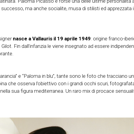
patinata. Paloma Picasso è forse una delle ultime personalità
cesso, ma anche socialite, musa di stilisti ed apprezzata icona
esigner
nasce a Vallauris il 19 aprile 1949
: origine franco-ibe
ilot. Fin dall’infanzia le viene insegnato ad essere indipendent
brante.
ncia” e “Paloma in blu”, tante sono le foto che tracciano un ri
bina che osserva l’obiettivo con i grandi occhi scuri, fotografa
ella sua figura mediterranea. Un raro mix di procace sensualit