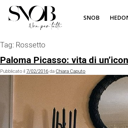
Skip
to
SNOB
HEDO
content
Tag:
Rossetto
Paloma Picasso: vita di un’ico
Pubblicato il
7/02/2016
da
Chiara Caputo