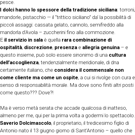
pesce.
I dolci hanno lo spessore della tradizione siciliana
: torroni,
mandorle, pistacchio — il “trittico siciliano” da’ la possibilità di
piccoli assaggi: cassata gelato, cannolo, semifreddo alla
mandorla d’Avola – zuccherini fino alla commozione.
E
il servizio in sala
è quella
rara combinazione di
ospitalità
,
discrezione
,
presenza
e
allegria genuina
– e
questo insieme, può solo essere sinonimo di una
cultura
dell’accoglienza
, tendenzialmente meridionale, di dna
certamente italiano, che
considera il commensale non
come cliente ma come un ospite
, a cui si rivolge con cura e
senso di responsabilità morale. Ma dove sono finiti altri posti
come questo??? Dove?!
Ma è verso metà serata che accade qualcosa di inatteso,
almeno per me, qui per la prima volta a godermi lo spettacolo.
Saverio Dolcimascolo
, il proprietario, il tredicesimo figlio di
Antonio nato il 13 giugno giorno di Sant’Antonio – quello che