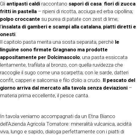
Gli
antipasti caldi
raccontano
sapori di casa
:
fiori di zucca
fritti in pastella
– ripieni di ricotta, acciuga ed erba cipollina;
polpo croccante
su purea di patate con zest di lime;
l’
insalata di gamberi e scampi alla catalana
,
piatti diretti e
onesti
.
Il capitolo pasta merita una sosta separata, perchè
le
linguine sono firmate Gragnano ma prodotte
appositamente per Dolcimascolo
; una pasta essiccata
lentamente, trafilata al bronzo, con quella ruvidezza che
raccoglie il sugo come una scarpetta; con le sarde, datteri
confit, capperi e salicornia e filo d’olio a crudo.
Il pescato del
giorno arriva dal mercato alla tavola senza deviazioni
–
materia prima eccellente, il pesce canta.
In tavola veniamo accompagnati da un Etna Bianco
dell’Azienda Agricola Tornatore: mineralità vulcanica, acidità
viva, lungo e sapido, dialoga perfettamente con i piatti di