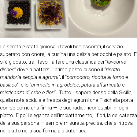
La serata è stata gioiosa, i tavoli ben assortiti, il servizio
superato con onore, la cucina una delizia per occhi e palato. E
si è giocato, tra i tavoli, a fare una classifica dei “
favourite
dishes
” dove a battersi il primo posto ci sono il “
risotto
mandorla seppia e agrumi
“, il “
pomodoro, ricotta al forno e
basilico
“, e le “
animelle in agrodolce, patata affumicata e
misticanza di erbe e fiori
“. Tutto il sapore denso della Sicilia,
quella nota acidula e fresca degli agrumi che Fisichella porta
con sé come una firma — le sue radici, riconoscibili in ogni
piatto. E poi l’eleganza dell’impiattamento, i fiori, la delicatezza
della sua persona — sempre misurata, precisa, che si ritrova
nel piatto nella sua forma più autentica.