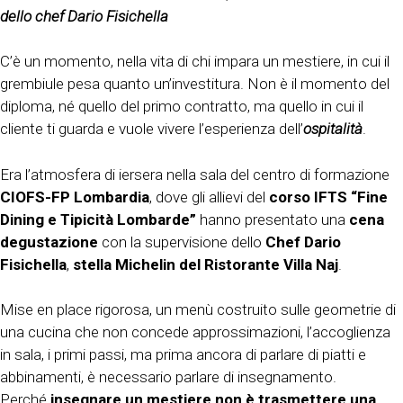
dello chef Dario Fisichella
C’è un momento, nella vita di chi impara un mestiere, in cui il
grembiule pesa quanto un’investitura. Non è il momento del
diploma, né quello del primo contratto, ma quello in cui il
cliente ti guarda e vuole vivere l’esperienza dell’
ospitalità
.
Era l’atmosfera di iersera nella sala del centro di formazione
CIOFS-FP Lombardia
, dove gli allievi del
corso IFTS “Fine
Dining e Tipicità Lombarde”
hanno presentato una
cena
degustazione
con la supervisione dello
Chef Dario
Fisichella
,
stella Michelin del Ristorante Villa Naj
.
Mise en place rigorosa, un menù costruito sulle geometrie di
una cucina che non concede approssimazioni, l’accoglienza
in sala, i primi passi, ma prima ancora di parlare di piatti e
abbinamenti, è necessario parlare di insegnamento.
Perché
insegnare un mestiere non è trasmettere una