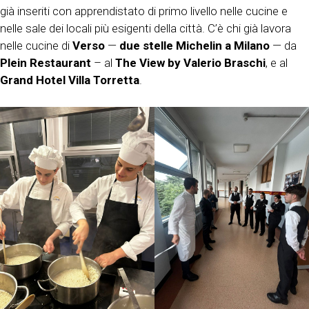
già inseriti con apprendistato di primo livello nelle cucine e
nelle sale dei locali più esigenti della città. C’è chi già lavora
nelle cucine di
Verso
—
due stelle Michelin a Milano
— da
Plein Restaurant
– al
The View by Valerio Braschi
, e al
Grand Hotel Villa Torretta
.