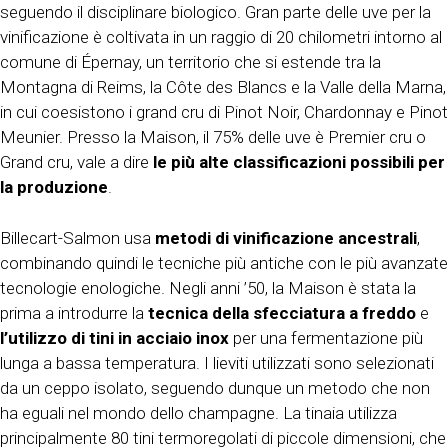
seguendo il disciplinare biologico. Gran parte delle uve per la
vinificazione è coltivata in un raggio di 20 chilometri intorno al
comune di Épernay, un territorio che si estende tra la
Montagna di Reims, la Côte des Blancs e la Valle della Marna,
in cui coesistono i grand cru di Pinot Noir, Chardonnay e Pinot
Meunier. Presso la Maison, il 75% delle uve è Premier cru o
Grand cru, vale a dire
le più alte classificazioni possibili per
la produzione
.
Billecart-Salmon usa
metodi di vinificazione
ancestrali
,
combinando quindi le tecniche più antiche con le più avanzate
tecnologie enologiche. Negli anni ’50, la Maison è stata la
prima a introdurre la
tecnica della sfecciatura a freddo
e
l’utilizzo di tini in acciaio inox
per una fermentazione più
lunga a bassa temperatura. I lieviti utilizzati sono selezionati
da un ceppo isolato, seguendo dunque un metodo che non
ha eguali nel mondo dello champagne. La tinaia utilizza
principalmente 80 tini termoregolati di piccole dimensioni, che