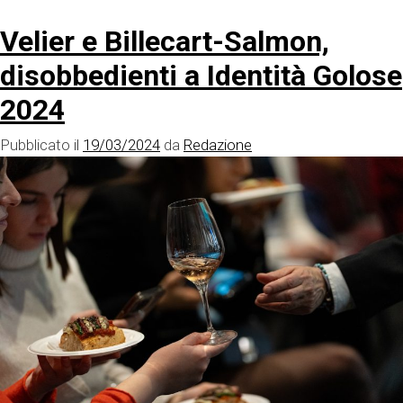
Velier e Billecart-Salmon,
disobbedienti a Identità Golose
2024
Pubblicato il
19/03/2024
da
Redazione