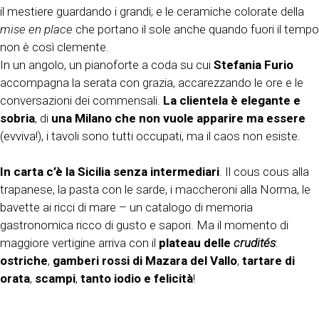
il mestiere guardando i grandi; e le ceramiche colorate della
mise en place
che portano il sole anche quando fuori il tempo
non è così clemente.
In un angolo, un pianoforte a coda su cui
Stefania Furio
accompagna la serata con grazia, accarezzando le ore e le
conversazioni dei commensali.
La clientela è elegante e
sobria
, di
una Milano che non vuole apparire ma essere
(evviva!), i tavoli sono tutti occupati, ma il caos non esiste.
In carta c’è la Sicilia senza intermediari
. Il cous cous alla
trapanese, la pasta con le sarde, i maccheroni alla Norma, le
bavette ai ricci di mare – un catalogo di memoria
gastronomica ricco di gusto e sapori. Ma il momento di
maggiore vertigine arriva con il
plateau delle
crudités
:
ostriche
,
gamberi rossi di Mazara del Vallo
,
tartare di
orata
,
scampi
,
tanto iodio e felicità
!