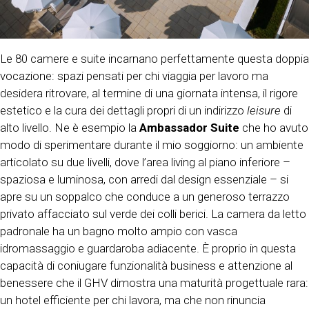
Le 80 camere e suite incarnano perfettamente questa doppia
vocazione: spazi pensati per chi viaggia per lavoro ma
desidera ritrovare, al termine di una giornata intensa, il rigore
estetico e la cura dei dettagli propri di un indirizzo
leisure
di
alto livello. Ne è esempio la
Ambassador Suite
che ho avuto
modo di sperimentare durante il mio soggiorno: un ambiente
articolato su due livelli, dove l’area living al piano inferiore –
spaziosa e luminosa, con arredi dal design essenziale – si
apre su un soppalco che conduce a un generoso terrazzo
privato affacciato sul verde dei colli berici. La camera da letto
padronale ha un bagno molto ampio con vasca
idromassaggio e guardaroba adiacente. È proprio in questa
capacità di coniugare funzionalità business e attenzione al
benessere che il GHV dimostra una maturità progettuale rara:
un hotel efficiente per chi lavora, ma che non rinuncia