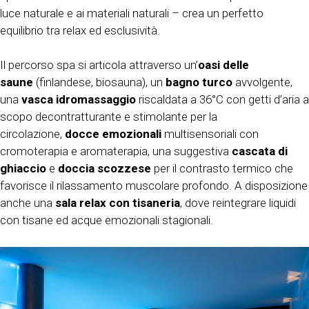
luce naturale e ai materiali naturali – crea un perfetto
equilibrio tra relax ed esclusività.
Il percorso spa si articola attraverso un’
oasi delle
saune
(finlandese, biosauna), un
bagno turco
avvolgente,
una
vasca idromassaggio
riscaldata a 36°C con getti d’aria a
scopo decontratturante e stimolante per la
circolazione,
docce emozionali
multisensoriali con
cromoterapia e aromaterapia, una suggestiva
cascata di
ghiaccio
e
doccia scozzese
per il contrasto termico che
favorisce il rilassamento muscolare profondo. A disposizione
anche una
sala relax con tisaneria
, dove reintegrare liquidi
con tisane ed acque emozionali stagionali.