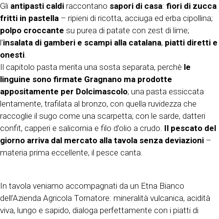
Gli
antipasti caldi
raccontano
sapori di casa
:
fiori di zucca
fritti in pastella
– ripieni di ricotta, acciuga ed erba cipollina;
polpo croccante
su purea di patate con zest di lime;
l’
insalata di gamberi e scampi alla catalana
,
piatti diretti e
onesti
.
Il capitolo pasta merita una sosta separata, perchè
le
linguine sono firmate Gragnano ma prodotte
appositamente per Dolcimascolo
; una pasta essiccata
lentamente, trafilata al bronzo, con quella ruvidezza che
raccoglie il sugo come una scarpetta; con le sarde, datteri
confit, capperi e salicornia e filo d’olio a crudo.
Il pescato del
giorno arriva dal mercato alla tavola senza deviazioni
–
materia prima eccellente, il pesce canta.
In tavola veniamo accompagnati da un Etna Bianco
dell’Azienda Agricola Tornatore: mineralità vulcanica, acidità
viva, lungo e sapido, dialoga perfettamente con i piatti di