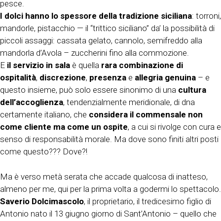
pesce.
I dolci hanno lo spessore della tradizione siciliana
: torroni,
mandorle, pistacchio — il “trittico siciliano” da’ la possibilità di
piccoli assaggi: cassata gelato, cannolo, semifreddo alla
mandorla d’Avola – zuccherini fino alla commozione.
E
il servizio in sala
è quella
rara combinazione di
ospitalità
,
discrezione
,
presenza
e
allegria genuina
– e
questo insieme, può solo essere sinonimo di una
cultura
dell’accoglienza
, tendenzialmente meridionale, di dna
certamente italiano, che
considera il commensale non
come cliente ma come un ospite
, a cui si rivolge con cura e
senso di responsabilità morale. Ma dove sono finiti altri posti
come questo??? Dove?!
Ma è verso metà serata che accade qualcosa di inatteso,
almeno per me, qui per la prima volta a godermi lo spettacolo.
Saverio Dolcimascolo
, il proprietario, il tredicesimo figlio di
Antonio nato il 13 giugno giorno di Sant’Antonio – quello che