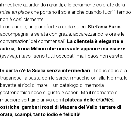
il mestiere guardando i grandi; e le ceramiche colorate della
mise en place
che portano il sole anche quando fuori il tempo
non è così clemente.
In un angolo, un pianoforte a coda su cui
Stefania Furio
accompagna la serata con grazia, accarezzando le ore e le
conversazioni dei commensali.
La clientela è elegante e
sobria
, di
una Milano che non vuole apparire ma essere
(evviva!), i tavoli sono tutti occupati, ma il caos non esiste.
In carta c’è la Sicilia senza intermediari
. Il cous cous alla
trapanese, la pasta con le sarde, i maccheroni alla Norma, le
bavette ai ricci di mare – un catalogo di memoria
gastronomica ricco di gusto e sapori. Ma il momento di
maggiore vertigine arriva con il
plateau delle
crudités
:
ostriche
,
gamberi rossi di Mazara del Vallo
,
tartare di
orata
,
scampi
,
tanto iodio e felicità
!