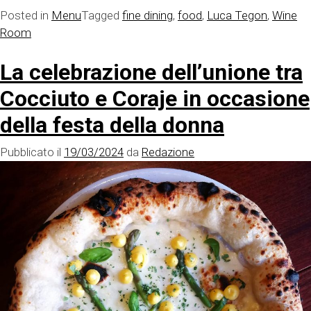
Posted in
Menu
Tagged
fine dining
,
food
,
Luca Tegon
,
Wine
Room
La celebrazione dell’unione tra
Cocciuto e Coraje in occasione
della festa della donna
Pubblicato il
19/03/2024
da
Redazione